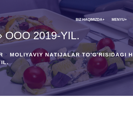
BIZ HAQIMIZDA
MENYU
 OOO 2019-YIL.
R
MOLIYAVIY NATIJALAR TO'G'RISIDAGI 
>
IL.