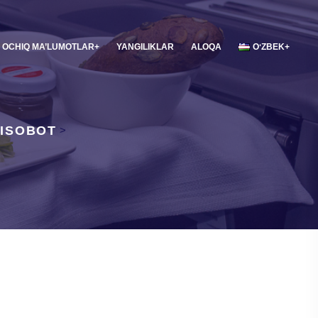
OCHIQ MA’LUMOTLAR
YANGILIKLAR
ALOQA
OʻZBEK
HISOBOT
>